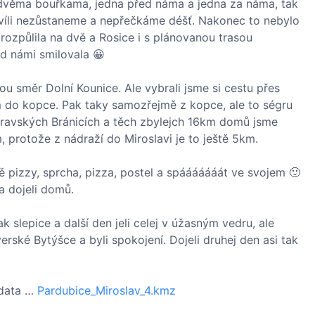
i dvěma bouřkama, jedna před náma a jedna za náma, tak
chvíli nezůstaneme a nepřečkáme déšť. Nakonec to nebylo
rozpůlila na dvě a Rosice i s plánovanou trasou
ad námi smilovala 😀
u směr Dolní Kounice. Ale vybrali jsme si cestu přes
km do kopce. Pak taky samozřejmě z kopce, ale to ségru
oravských Bránicích a těch zbylejch 16km domů jsme
, protože z nádraží do Miroslavi je to ještě 5km.
vě pizzy, sprcha, pizza, postel a spááááááát ve svojem 🙂
a dojeli domů.
 slepice a další den jeli celej v úžasným vedru, ale
verské Bytýšce a byli spokojení. Dojeli druhej den asi tak
 data …
Pardubice_Miroslav_4.kmz