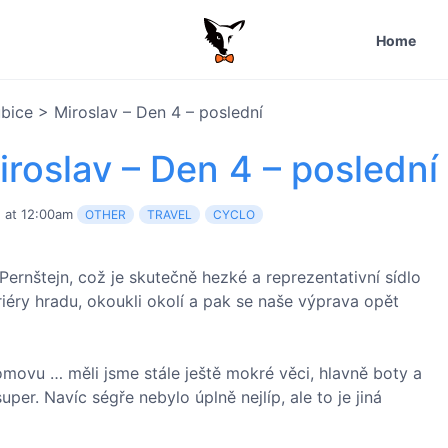
Home
bice > Miroslav – Den 4 – poslední
roslav – Den 4 – poslední
h at 12:00am
OTHER
TRAVEL
CYCLO
Pernštejn, což je skutečně hezké a reprezentativní sídlo
eriéry hradu, okoukli okolí a pak se naše výprava opět
omovu … měli jsme stále ještě mokré věci, hlavně boty a
er. Navíc ségře nebylo úplně nejlíp, ale to je jiná