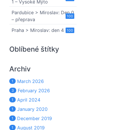
1 – Vysoké Mýto
Pardubice > Miroslav: Den 0
100
– přeprava
Praha > Miroslav: den 4
100
Oblíbené štítky
Archiv
March 2026
1
February 2026
3
April 2024
1
January 2020
1
December 2019
1
August 2019
1