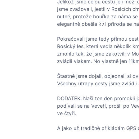
Jelikož jsme celou cestu jeli mez
jsme zvažovali, jestli v Rosicích 
nutné, protože bouřka za náma se 
elegantně obešla 🙂 I příroda se n
Pokračovali jsme tedy přímou cesto
Rosický les, která vedla několik 
zmohlo tak, že jsme zakotvili v M
zvládli vlakem. No vlastně jen 11km
Štastně jsme dojali, objednali si d
Všechny útrapy cesty jsme zvládli 
DODATEK: Naši ten den promokli jak
podívali se na Veveří, prošli po Ve
ve čtyři.
A jako už tradičně přikládám GPS