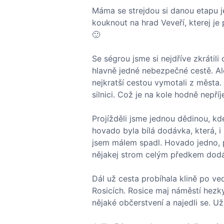
Máma se strejdou si danou etapu ješ
kouknout na hrad Veveří, kterej je
🙂
Se ségrou jsme si nejdříve zkrátil
hlavně jedné nebezpečné cestě. Al
nejkratší cestou vymotali z města
silnici. Což je na kole hodně nepří
Projížděli jsme jednou dědinou, kde
hovado byla bílá dodávka, která, i 
jsem málem spadl. Hovado jedno, p
nějakej strom celým předkem dod
Dál už cesta probíhala klině po vedle
Rosicích. Rosice maj náměstí hezky
nějaké občerstvení a najedli se. Už