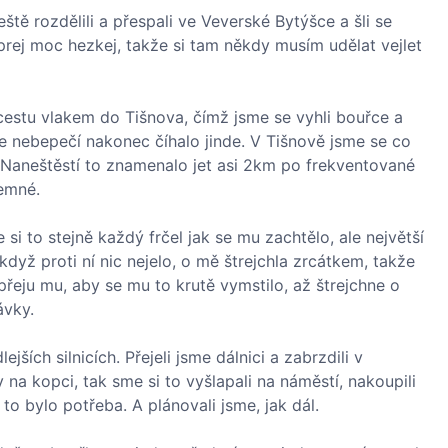
tě rozdělili a přespali ve Veverské Bytýšce a šli se
 prej moc hezkej, takže si tam někdy musím udělat vejlet
i cestu vlakem do Tišnova, čímž jsme se vyhli bouřce a
e nebepečí nakonec číhalo jinde. V Tišnově jsme se co
. Naneštěstí to znamenalo jet asi 2km po frekventované
jemné.
 si to stejně každý frčel jak se mu zachtělo, ale největší
když proti ní nic nejelo, o mě štrejchla zrcátkem, takže
řeju mu, aby se mu to krutě vymstilo, až štrejchne o
ávky.
jších silnicích. Přejeli jsme dálnici a zabrzdili v
 na kopci, tak sme si to vyšlapali na náměstí, nakoupili
 to bylo potřeba. A plánovali jsme, jak dál.