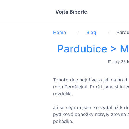
Vojta Biberle
Home
Blog
Pardu
Pardubice > Mi
July 28t
Tohoto dne nejdříve zajeli na hrad 
rodu Pernštejnů. Prošli jsme si int
rozdělila.
Já se ségrou jsem se vydal už k d
pytlíkové ponožky nebyly zrovna sup
pohádka.