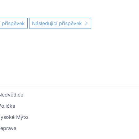
 příspěvek
Následující příspěvek
 Nedvědice
Polička
 Vysoké Mýto
řeprava