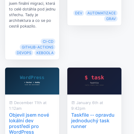
jsem finální migraci, která
to celé dotáhla pod jednu
DEV
AUTOMATIZACE
střechu. Tady je
GRAV
architektura a co se po
cestě pokazilo.
CI-CD
GITHUB-ACTIONS
DEVOPS
KEBOOLA
December 11th at
January 6th at
1:12am
9:42pm
Objevil jsem nové
Taskfile -- opravdu
lokální dev
jednoduchý task
prostředí pro
runner
WordPress