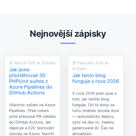
Nejnovější zápisky
March 13th at 9:00am
February 12th at
9:00am
Jak jsme
přestěhovali 30
Jak tento blog
PHPUnit suites z
funguje v roce 2026
Azure Pipelines do
GitHub Actions
V roce 2019 jsem psal o
tom, jak tenhle blog
Všechno začalo na Azure
funguje. Od té doby se
Pipelines. Před rokem
toho změnilo docela dost
jsme přesunuli PR validaci
— automatický deploy,
do GitHub Actions, ale
sync na dev.to, tweety
deploye a E2E testování
generované AI. Čas na
zůstaly na Azure. Navrhl
aktualizaci.