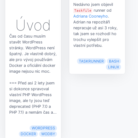
Nedávno jsem objevil
runner od
Taskfile
Adriana Cooneyho
.
Úvod
Adrian na repozitáři
nepracuje už asi 3 roky,
tak jsem se rozhodl ho
Čas od času musím
trochu vylepšit pro
stavět WordPress
vlastní potřebu.
stránky. WordPress není
špatný. Je vlastně dobrý,
ale pro vývoj používám
TASKRUNNER
BASH
Docker a oficiální docker
LINUX
image nejsou nic moc.
=== Před asi 2 lety jsem
si dokonce spravoval
vlastní PHP WordPress
image, ale ty jsou teď
deprecated (PHP 7.0 a
PHP 7.1) a nemám čas a...
WORDPRESS
DOCKER
WODBY