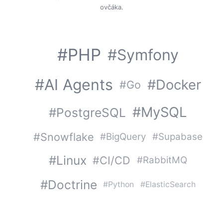
ovčáka.
#PHP
#Symfony
#AI Agents
#Docker
#Go
#MySQL
#PostgreSQL
#Snowflake
#BigQuery
#Supabase
#Linux
#CI/CD
#RabbitMQ
#Doctrine
#Python
#ElasticSearch