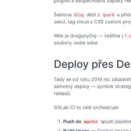
pluginů a bezpečnostní záplaty ne
Šablona
dědí z
a přid
blog
quark
sekcí, tag cloud s CSS custom prope
Web je dvojjazyčný — čeština (
*.
soubory vedle sebe.
Deploy přes De
Tady se od roku 2019 nic zásadního
samotný deploy — symlink strategi
releasů.
GitLab CI to celé orchestruje:
Push do
spustí pipelin
master
Build image
— Docker image s