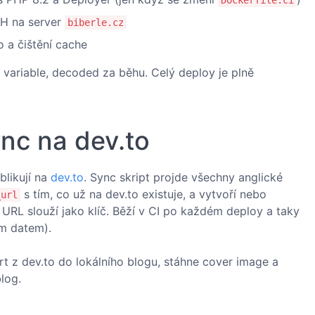
Dockerfile.ci
H na server
biberle.cz
 a čištění cache
 variable, decoded za běhu. Celý deploy je plně
nc na dev.to
blikují na
dev.to
. Sync skript projde všechny anglické
s tím, co už na dev.to existuje, a vytvoří nebo
_url
 URL slouží jako klíč. Běží v CI po každém deploy a taky
ím datem).
 z dev.to do lokálního blogu, stáhne cover image a
log.