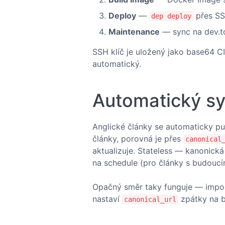
Deploy
—
přes SS
dep deploy
Maintenance
— sync na dev.to
SSH klíč je uložený jako base64 CI
automatický.
Automatický sy
Anglické články se automaticky pu
články, porovná je přes
canonical
aktualizuje. Stateless — kanonická
na schedule (pro články s budouc
Opačný směr taky funguje — import
nastaví
zpátky na b
canonical_url