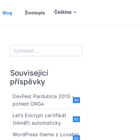
Čeština
Blog
Životopis
Související
příspěvky
DevFest Pardubice 2013 –
90
pohled ORGa
Let’s Encrypt certifikát
60
(téměř) automaticky
WordPress theme z Lovable
50