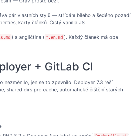
řeším — Grav prostě běží.
ává pár vlastních stylů — střídání bílého a šedého pozadí
rties, karty článků. Čistý vanilla JS.
) a angličtina (
). Každý článek má oba
cs.md
*.en.md
ployer + GitLab CI
 nezměnilo, jen se to zpevnilo. Deployer 7.3 řeší
e, shared dirs pro cache, automatické čištění starých
e
 PHP 8.2 a Deployer (jen když se změní
)