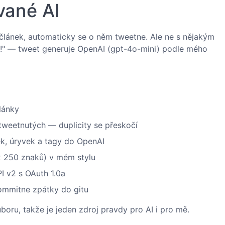
vané AI
 článek, automaticky se o něm tweetne. Ale ne s nějakým
!" — tweet generuje OpenAI (gpt-4o-mini) podle mého
lánky
tweetnutých — duplicity se přeskočí
ek, úryvek a tagy do OpenAI
 250 znaků) v mém stylu
I v2 s OAuth 1.0a
ommitne zpátky do gitu
boru, takže je jeden zdroj pravdy pro AI i pro mě.