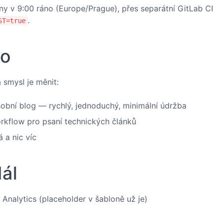
dny v 9:00 ráno (Europe/Prague), přes separátní GitLab CI
.
ST=true
lo
 smysl je měnit:
sobní blog — rychlý, jednoduchý, minimální údržba
orkflow pro psaní technických článků
 a nic víc
ál
Analytics (placeholder v šabloně už je)