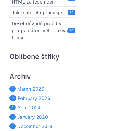
HTML za jeden den
Jak tento blog funguje
50
Deset důvodů proč by
programátor měl používat
50
Linux
Oblíbené štítky
Archiv
March 2026
1
February 2026
3
April 2024
1
January 2020
1
December 2019
1