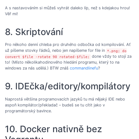
A s nastavováním si můžeš vyhrát daleko líp, než s kdejakou hrou!
Věř mi!
8. Skriptování
Pro někoho denní chleba pro druhého odbočka od kompilování. Ať
už píšeme stovky řádků, nebo jen napíšeme for file in
*.png; do
done vždy to stojí za
convert $file -rotate 90 rotated-$file;
to! (Místo několikahodinového hledání programu, který to na
windows za nás udělá.) BTW znáš
commandlinefu
?
9. IDEčka/editory/kompilátory
Naprostá většina programovacích jazyků tu má nějaký IDE nebo
aspoň kompilátor/překladač – budeš se tu cítit jako v
programátorský bavlnce.
10. Docker nativně bez