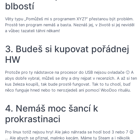
blbostí
Věty typu „Pomůžeš mi s programem XYZ?“ přestanou být problém.
Prostě ten program nemáš a basta. Neznáš jej, v životě si jej neviděl
a vůbec tazateli táhni někam!
3. Budeš si kupovat pořádnej
HW
Protože pro ty nádstavce na procesor do USB nejsou ovladače 🙂 A
abys dobře vybral, můžeš se dny a dny rejpat v recenzích. A až si ten
kus železa koupíš, tak bude prostě fungovat. Tak to tu chodí, buď
něco funguje hned nebo to nerozjedeš ani pomocí WooDoo rituálu.
4. Nemáš moc šancí k
prokrastinaci
Pro linux totiž nejsou hry! Ale jako náhrada se hodí bod 3 nebo 7 😉
… Ale abych se přiznal, malinko kecám. Máme tu Steam a i několik