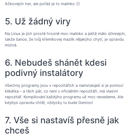
Ačkovejch her, ale pořád je to malinko 🙁
5. Už žádný viry
Na Linux je jich prostě hrozně moc malinko a ještě málo účinnejch,
takže šance, že tvůj křemíkovej mazlík nějakýho chytí, je opravdu
mizivá.
6. Nebudeš shánět kdesi
podivný instalátory
Všechny programy jsou v repozitářích a nainstaluješ si je pomocí
klikátka – a těch pár, co není v oficiálním repozitáři, má vlastní
repozitář. Kompilování každýho programu už moc nevedeme. Ale
kdybys opravdu chtěl, vždycky tu bude Gentoo!
7. Vše si nastavíš přesně jak
chceš