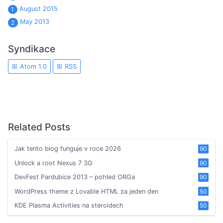
August 2015
1
May 2013
2
Syndikace
Atom 1.0
RSS
Related Posts
Jak tento blog funguje v roce 2026
90
Unlock a root Nexus 7 3G
90
DevFest Pardubice 2013 – pohled ORGa
90
WordPress theme z Lovable HTML za jeden den
50
KDE Plasma Activities na steroidech
50