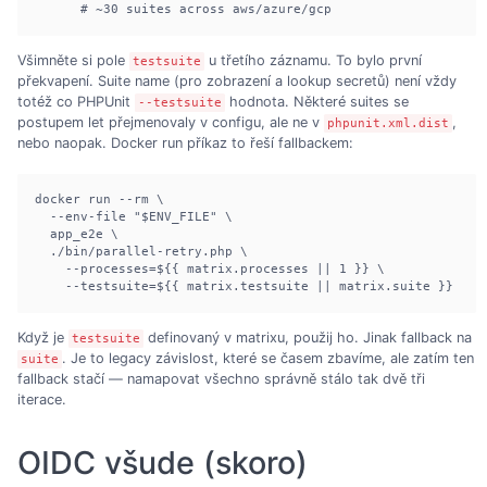
      # ~30 suites across aws/azure/gcp
Všimněte si pole
u třetího záznamu. To bylo první
testsuite
překvapení. Suite name (pro zobrazení a lookup secretů) není vždy
totéž co PHPUnit
hodnota. Některé suites se
--testsuite
postupem let přejmenovaly v configu, ale ne v
,
phpunit.xml.dist
nebo naopak. Docker run příkaz to řeší fallbackem:
docker run --rm \

  --env-file "$ENV_FILE" \

  app_e2e \

  ./bin/parallel-retry.php \

    --processes=${{ matrix.processes || 1 }} \

    --testsuite=${{ matrix.testsuite || matrix.suite }}
Když je
definovaný v matrixu, použij ho. Jinak fallback na
testsuite
. Je to legacy závislost, které se časem zbavíme, ale zatím ten
suite
fallback stačí — namapovat všechno správně stálo tak dvě tři
iterace.
OIDC všude (skoro)