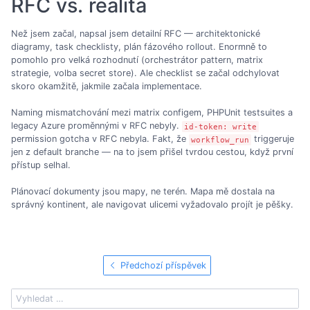
RFC vs. realita
Než jsem začal, napsal jsem detailní RFC — architektonické
diagramy, task checklisty, plán fázového rollout. Enormně to
pomohlo pro velká rozhodnutí (orchestrátor pattern, matrix
strategie, volba secret store). Ale checklist se začal odchylovat
skoro okamžitě, jakmile začala implementace.
Naming mismatchování mezi matrix configem, PHPUnit testsuites a
legacy Azure proměnnými v RFC nebyly.
id-token: write
permission gotcha v RFC nebyla. Fakt, že
triggeruje
workflow_run
jen z default branche — na to jsem přišel tvrdou cestou, když první
přístup selhal.
Plánovací dokumenty jsou mapy, ne terén. Mapa mě dostala na
správný kontinent, ale navigovat ulicemi vyžadovalo projít je pěšky.
Předchozí příspěvek