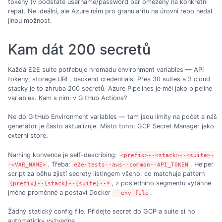
tokeny (v podstatě username/password pár omezený na konkrétní
repa). Ne ideální, ale Azure nám pro granularitu na úrovni repo nedal
jinou možnost.
Kam dát 200 secretů
Každá E2E suite potřebuje hromadu environment variables — API
tokeny, storage URL, backend credentials. Přes 30 suites a 3 cloud
stacky je to zhruba 200 secretů. Azure Pipelines je měl jako pipeline
variables. Kam s nimi v GitHub Actions?
Ne do GitHub Environment variables — tam jsou limity na počet a náš
generátor je často aktualizuje. Místo toho: GCP Secret Manager jako
externí store.
Naming konvence je self-describing:
<prefix>--<stack>--<suite>-
. Třeba:
. Helper
-<VAR_NAME>
e2e-tests--aws--common--API_TOKEN
script za běhu zjistí secrety listingem všeho, co matchuje pattern
, z posledního segmentu vytáhne
{prefix}--{stack}--{suite}--*
jméno proměnné a postaví Docker
.
--env-file
Žádný statický config file. Přidejte secret do GCP a suite si ho
automaticky vyzvedne.