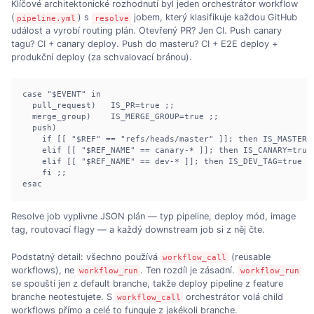
Klíčové architektonické rozhodnutí byl jeden orchestrátor workflow
(
) s
jobem, který klasifikuje každou GitHub
pipeline.yml
resolve
událost a vyrobí routing plán. Otevřený PR? Jen CI. Push canary
tagu? CI + canary deploy. Push do masteru? CI + E2E deploy +
produkční deploy (za schvalovací bránou).
case "$EVENT" in

  pull_request)   IS_PR=true ;;

  merge_group)    IS_MERGE_GROUP=true ;;

  push)

    if [[ "$REF" == "refs/heads/master" ]]; then IS_MASTER=t
    elif [[ "$REF_NAME" == canary-* ]]; then IS_CANARY=true

    elif [[ "$REF_NAME" == dev-* ]]; then IS_DEV_TAG=true

    fi ;;

esac
Resolve job vyplivne JSON plán — typ pipeline, deploy mód, image
tag, routovací flagy — a každý downstream job si z něj čte.
Podstatný detail: všechno používá
(reusable
workflow_call
workflows), ne
. Ten rozdíl je zásadní.
workflow_run
workflow_run
se spouští jen z default branche, takže deploy pipeline z feature
branche neotestujete. S
orchestrátor volá child
workflow_call
workflows přímo a celé to funguje z jakékoli branche.