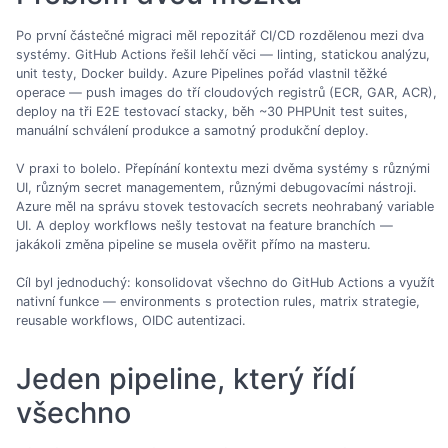
Po první částečné migraci měl repozitář CI/CD rozdělenou mezi dva
systémy. GitHub Actions řešil lehčí věci — linting, statickou analýzu,
unit testy, Docker buildy. Azure Pipelines pořád vlastnil těžké
operace — push images do tří cloudových registrů (ECR, GAR, ACR),
deploy na tři E2E testovací stacky, běh ~30 PHPUnit test suites,
manuální schválení produkce a samotný produkční deploy.
V praxi to bolelo. Přepínání kontextu mezi dvěma systémy s různými
UI, různým secret managementem, různými debugovacími nástroji.
Azure měl na správu stovek testovacích secrets neohrabaný variable
UI. A deploy workflows nešly testovat na feature branchích —
jakákoli změna pipeline se musela ověřit přímo na masteru.
Cíl byl jednoduchý: konsolidovat všechno do GitHub Actions a využít
nativní funkce — environments s protection rules, matrix strategie,
reusable workflows, OIDC autentizaci.
Jeden pipeline, který řídí
všechno