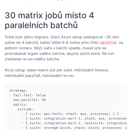
30 matrix jobů místo 4
paralelních batchů
Tohle bylo jádro migrace. Starý Azure setup seskupoval ~30 test
suites do 4 batchů, každý běžel 6-8 suites přes GNU
na
parallel
jednom runneru. Když suite v batchi spadla, museli jste se
prohrabávat logem celého batche, abyste zjistili která. Re-run
znamenal re-run celého batche.
Nový setup: jeden matrix job per suite. Individuální timeout,
individuální pass/fail, individuální re-run.
strategy:

  fail-fast: false

  max-parallel: 30

  matrix:

    include:

      - { suite: api-tests, stack: aws, processes: 1 }

      - { suite: integration-part-1, stack: aws, processes: 
      - { suite: integration-part-2, testsuite: integration,
      - { suite: storage-azure, stack: azure, processes: 1 }