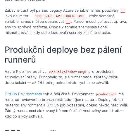
Zábavná část byl parser. Legacy Azure variable names používaly
__
jako delimiter —
. Jenže samotné
SOME_VAR__API_TOKEN__AWS
variable names můžou obsahovat
. Parser musel splitovat zprava,
__
aby to správně rozřezal. Chyba v tomhle znamenala tiché
mismatchování, kdy suite loadovala secrety z jiného stacku.
Produkční deploye bez pálení
runnerů
Azure Pipelines používal
pro produkční
ManualValidation@0
schvalovací brány. Fungovalo to, ale runner seděl zabraný celou
dobu čekání — až 24 hodin, pokud nikdo rychle neschválil.
GitHub Environments
tohle řeší čistě. Environment
má
production
required reviewers a branch restriction (jen master). Deploy job cílí
na tento environment a GitHub job pozastaví, dokud někdo neschválí.
Žádný runner není alokovaný během čekání. Vestavěný audit trail —
kdo co a kdy schválil.