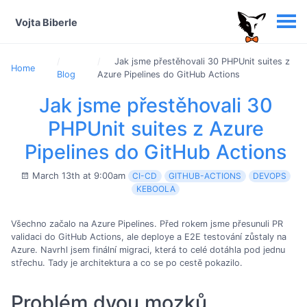
Vojta Biberle
Jak jsme přestěhovali 30 PHPUnit suites z
Home
Blog
Azure Pipelines do GitHub Actions
Jak jsme přestěhovali 30
PHPUnit suites z Azure
Pipelines do GitHub Actions
March 13th at 9:00am
CI-CD
GITHUB-ACTIONS
DEVOPS
KEBOOLA
Všechno začalo na Azure Pipelines. Před rokem jsme přesunuli PR
validaci do GitHub Actions, ale deploye a E2E testování zůstaly na
Azure. Navrhl jsem finální migraci, která to celé dotáhla pod jednu
střechu. Tady je architektura a co se po cestě pokazilo.
Problém dvou mozků