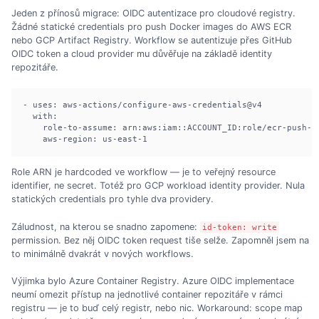
Jeden z přínosů migrace: OIDC autentizace pro cloudové registry.
Žádné statické credentials pro push Docker images do AWS ECR
nebo GCP Artifact Registry. Workflow se autentizuje přes GitHub
OIDC token a cloud provider mu důvěřuje na základě identity
repozitáře.
- uses: aws-actions/configure-aws-credentials@v4

  with:

    role-to-assume: arn:aws:iam::ACCOUNT_ID:role/ecr-push-ro
    aws-region: us-east-1
Role ARN je hardcoded ve workflow — je to veřejný resource
identifier, ne secret. Totéž pro GCP workload identity provider. Nula
statických credentials pro tyhle dva providery.
Záludnost, na kterou se snadno zapomene:
id-token: write
permission. Bez něj OIDC token request tiše selže. Zapomněl jsem na
to minimálně dvakrát v nových workflows.
Výjimka bylo Azure Container Registry. Azure OIDC implementace
neumí omezit přístup na jednotlivé container repozitáře v rámci
registru — je to buď celý registr, nebo nic. Workaround: scope map