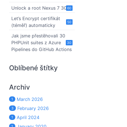
Unlock a root Nexus 7 3G
60
Let’s Encrypt certifikát
50
(téměř) automaticky
Jak jsme přestěhovali 30
PHPUnit suites z Azure
30
Pipelines do GitHub Actions
Oblíbené štítky
Archiv
March 2026
1
February 2026
3
April 2024
1
January 2020
1