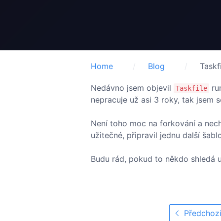
Home
Blog
Taskf
Nedávno jsem objevil
ru
Taskfile
nepracuje už asi 3 roky, tak jsem s
Není toho moc na forkování a nechc
užitečné, připravil jednu další šabl
Budu rád, pokud to někdo shledá 
Předchozí