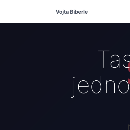
Vojta Biberle
Tas
jedno