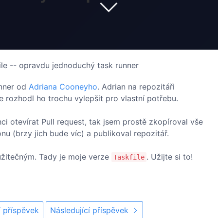
ile -- opravdu jednoduchý task runner
nner od
Adriana Cooneyho
. Adrian na repozitáři
e rozhodl ho trochu vylepšit pro vlastní potřebu.
i otevírat Pull request, tak jsem prostě zkopíroval vše
onu (brzy jich bude víc) a publikoval repozitář.
užitečným. Tady je moje verze
. Užijte si to!
Taskfile
 příspěvek
Následující příspěvek