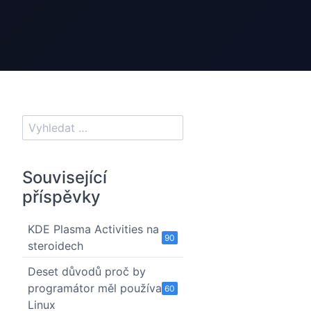
Související
příspěvky
KDE Plasma Activities na
90
steroidech
Deset důvodů proč by
programátor měl používat
60
Linux