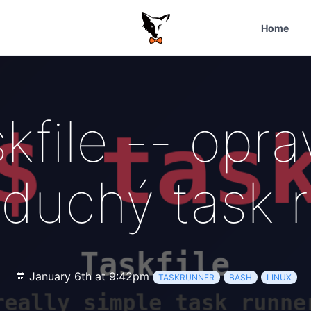
Home
kfile -- opr
duchý task 
January 6th at 9:42pm
TASKRUNNER
BASH
LINUX