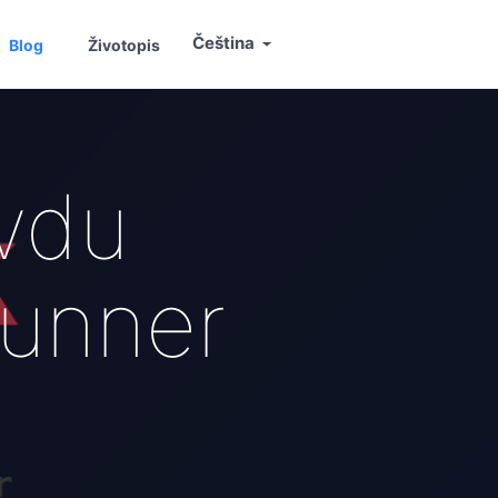
Čeština
Blog
Životopis
avdu
runner