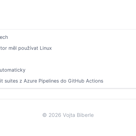
dech
or měl používat Linux
 automaticky
t suites z Azure Pipelines do GitHub Actions
© 2026 Vojta Biberle